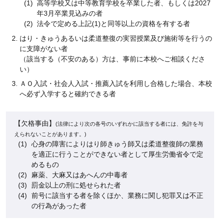
高等学校又は中等教育学校を卒業した者、もしくは2027
年3月卒業見込みの者
法令で定める上記(1)と同等以上の資格を有する者
はり・きゅうあるいは柔道整復の実習授業及び施術等を行うの
に支障がない者
（該当する（不安のある）方は、事前に本校へご相談くださ
い）
ＡＯ入試・社会人入試・推薦入試を利用し合格した場合、本校
へ必ず入学すると確約できる者
【欠格事由】
(法律により次の各号のいずれかに該当する者には、免許を与
えられないことがあります。)
心身の障害によりはり師きゅう師又は柔道整復師の業務
を適正に行うことができない者として厚生労働省令で定
めるもの
麻薬、大麻又はあへんの中毒者
罰金以上の刑に処せられた者
前号に該当する者を除くほか、業務に関し犯罪又は不正
の行為があった者