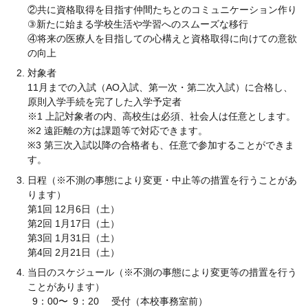
②共に資格取得を目指す仲間たちとのコミュニケーション作り
③新たに始まる学校生活や学習へのスムーズな移行
④将来の医療人を目指しての心構えと資格取得に向けての意欲
の向上
対象者
11月までの入試（AO入試、第一次・第二次入試）に合格し、
原則入学手続を完了した入学予定者
※1 上記対象者の内、高校生は必須、社会人は任意とします。
※2 遠距離の方は課題等で対応できます。
※3 第三次入試以降の合格者も、任意で参加することができま
す。
日程（※不測の事態により変更・中止等の措置を行うことがあ
ります）
第1回 12月6日（土）
第2回 1月17日（土）
第3回 1月31日（土）
第4回 2月21日（土）
当日のスケジュール（※不測の事態により変更等の措置を行う
ことがあります）
9：00〜 9：20 受付（本校事務室前）