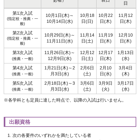
必着）
表日
日
第1次入試
10月1日(木)～
10月18
10月22
11月12
(指定校・推薦・一
10月14日(水)
日(日)
日(木)
日(木)
般)
第2次入試
10月29日(木)～
11月14
11月19
12月10
(指定校・推薦・一
11月11日(水)
日(土)
日(木)
日(木)
般)
第3次入試
11月26日(木)～
12月12
12月17
1月13日
12月9日(水)
日(土)
日(木)
(水)
(推薦・一般)
第4次入試
1月21日(木)～2
2月6日
2月10
3月4日
月3日(水)
(土)
日(水)
(木)
(推薦・一般)
第5次入試
2月18日(木)～3
3月6日
3月9日
3月17日
月3日(水)
(土)
(火)
(水)
(推薦・一般)
※各学科とも定員に達した時点で、以降の入試は行いません。
出願資格
次の各要件のいずれかを満たしている者