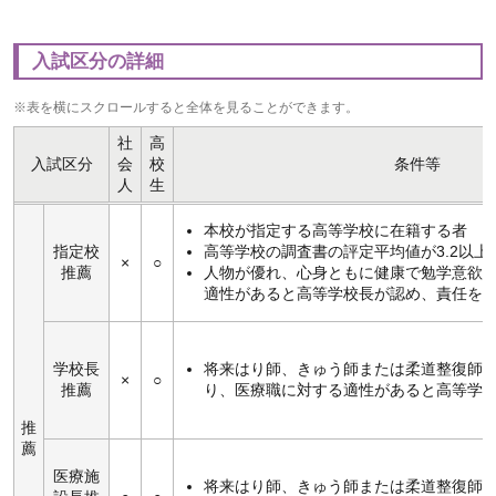
入試区分の詳細
※表を横にスクロールすると全体を見ることができます。
社
高
入試区分
会
校
条件等
人
生
本校が指定する高等学校に在籍する者
指定校
高等学校の調査書の評定平均値が3.2以上
×
○
推薦
人物が優れ、心身ともに健康で勉学意欲
適性があると高等学校長が認め、責任を
学校長
将来はり師、きゅう師または柔道整復師
×
○
推薦
り、医療職に対する適性があると高等学
推
薦
医療施
将来はり師、きゅう師または柔道整復師