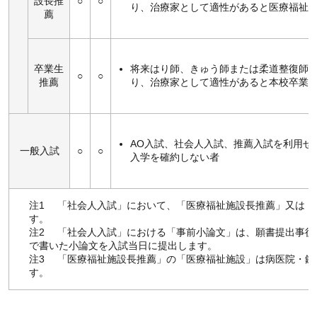
設長推
○
○
り、治療家として適性があると医療福祉
薦
卒業生
将来はり師、きゅう師または柔道整復師
○
○
推薦
り、治療家として適性があると本校卒業
AO入試、社会人入試、推薦入試を利用せ
一般入試
○
○
入学を確約しない者
注1 「社会人入試」において、「医療福祉施設長推薦」又は「
す。
注2 「社会人入試」における「事前小論文」は、願書提出事後
で書いた小論文を入試当日に提出します。
注3 「医療福祉施設長推薦」の「医療福祉施設」は病医院・鍼
す。