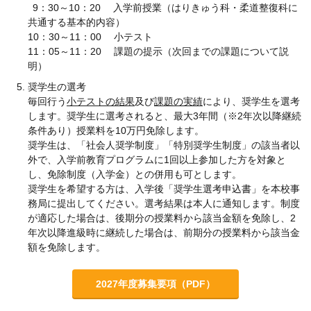
9：30～10：20 入学前授業（はりきゅう科・柔道整復科に
共通する基本的内容）
10：30～11：00 小テスト
11：05～11：20 課題の提示（次回までの課題について説
明）
奨学生の選考
毎回行う
小テストの結果
及び
課題の実績
により、奨学生を選考
します。奨学生に選考されると、最大3年間（※2年次以降継続
条件あり）授業料を10万円免除します。
奨学生は、「社会人奨学制度」「特別奨学生制度」の該当者以
外で、入学前教育プログラムに1回以上参加した方を対象と
し、免除制度（入学金）との併用も可とします。
奨学生を希望する方は、入学後「奨学生選考申込書」を本校事
務局に提出してください。選考結果は本人に通知します。制度
が適応した場合は、後期分の授業料から該当金額を免除し、2
年次以降進級時に継続した場合は、前期分の授業料から該当金
額を免除します。
2027年度募集要項（PDF）