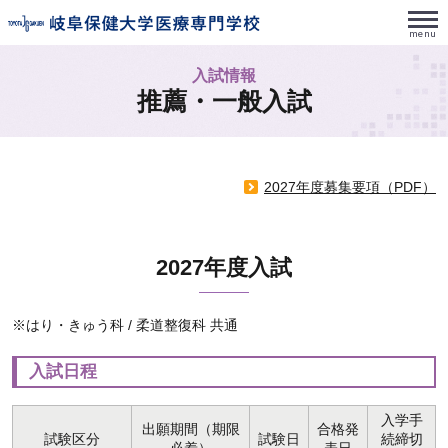
入試情報
推薦・一般入試
2027年度募集要項（PDF）
2027年度入試
※はり・きゅう科 / 柔道整復科 共通
入試日程
入学手
出願期間（期限
合格発
試験区分
試験日
続締切