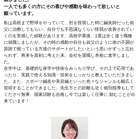
一人でも多くの方にその喜びや感動を味わって欲しいと
願っています。
私は高校まで野球をやっていて、肘を怪我した時に鍼灸師だった叔
父に治療してもらい、自分でも不思議なくらい怪我が改善されてい
くのを実感した経験があります。高校卒業後、1度は全く違う職種
に就職しましたが、その時の感動や自分も叔父のように体の不調が
原因で困っている方達のサポートがしたいという思いがずっと忘れ
られず、将来を真剣に考えた末、会社を退職し本校に進学しまし
た。
在学中は、基礎的な座学や技術をみっちり学び、その上で応用であ
ったり、実践で使える知識・技術をしっかりと教えていただきまし
た。また、スポーツ鍼灸や美容鍼といった色々なジャンルも幅広く
習得することができました。先生方との距離も近く個別指導もして
くださり無事、国家試験も合格し今では楽しく仕事に 励むことが出
来ています！