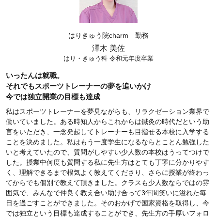
はりきゅう院charm 勤務
澤木 美佐
はり・きゅう科 令和元年度卒業
いったんは就職。
それでもスポーツトレーナーの夢を追いかけ
今では独立開業の目標も達成
私はスポーツトレーナーを夢見ながらも、リラクゼーション業界で
働いていました。ある時知人からこれからは鍼灸の時代だという助
言をいただき、一念発起してトレーナーも目指せる本校に入学する
ことを決めました。私はもう一度学生になるならとことん勉強した
いと考えていたので、質問がしやすい少人数の本校はうってつけで
した。授業中何度も質問する私に先生方はとても丁寧に分かりやす
く、理解できるまで根気よく教えてくださり、さらに授業が終わっ
てからでも個別で教えて頂きました。クラスも少人数ならではの雰
囲気で、みんなで仲良く教え合い助け合って3年間笑いに溢れた毎
日を過ごすことができました。そのおかげで国家資格を取得し、今
では独立という目標も達成することができ、先生方の手厚いフォロ