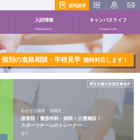
資料請求
ス
入試情報
キャンパス
ライフ
Admissions
Campus Life
カレンダー
個別の進路相談・学校見学
随時対応します！
の声
す
厚生労働大臣指定養成所
めざせる職業・就職先
接骨院
整形外科・病院
介護施設
について
スポーツチームの
トレーナー
ほか
のダウンロード
)