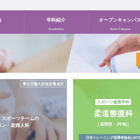
内
学科紹介
オープン
キャンパ
Academics
Open Campus
2026年度オープンキャンパス受付中！
スポーツ健康学科
本校独自の奨学制度が
パワーアップ！
社会人は授業料半額免除！
高校生も20万・10万円免除！
教育訓練給付制度の
活用により、
スポーツ健康学科
3年間の
自己負担額が
165.5万円まで
減額可能
社会人で柔道整復科に入学される方は条件が合えば更に厚生労働省から給付が受けられま
厚生労働大臣指定養成所
スポーツ健康学科
柔道整復科
スポーツチームの
昼間部・3年制
ロン・
産婦人科
日本トレーニング指導者協会(JATI