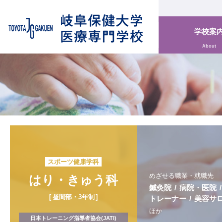
学校案
About
スポーツ健康学科
めざせる職業・就職先
はり・
きゅう科
鍼灸院
病院・医院
昼間部・3年制
トレーナー
美容サ
ほか
日本トレーニング指導者協会(JATI)