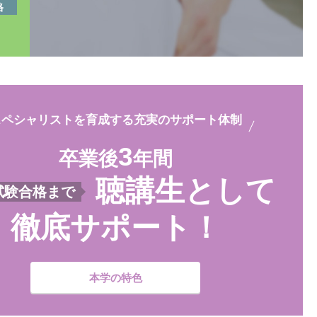
格
スペシャリストを育成する
充実のサポート体制
3
卒業後
年間
聴講生として
試験合格まで
徹底サポート！
本学の特色